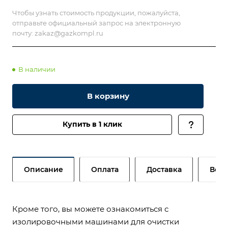
Чтобы узнать стоимость продукции, пожалуйста,
отправьте официальный запрос на электронную
почту:
zakaz@gazkompl.ru
В наличии
В корзину
Купить в 1 клик
Описание
Оплата
Доставка
Возв
Кроме того, вы можете ознакомиться с
изолировочными машинами для очистки