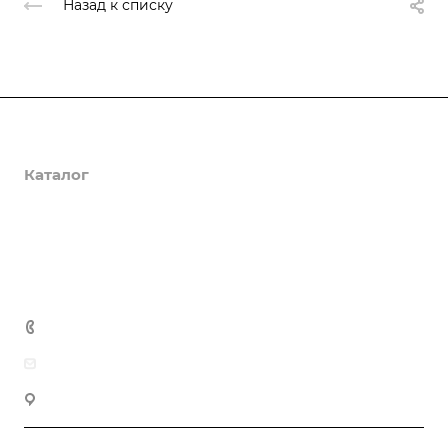
Назад к списку
О компании
Каталог
Доставка и оплата
Полезная информация
Контакты
8 (800) 555-90-64
zakaz@gazkompl.ru
г. Москва, 2-й Смоленский переулок, 1/4