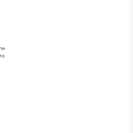
ли
го