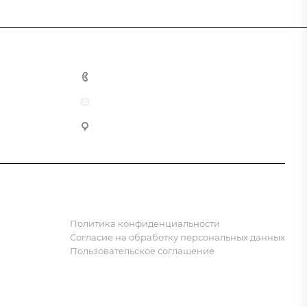
8 (800) 555-90-64
zakaz@gazkompl.ru
г. Москва, 2-й Смоленский переулок, 1/4
Политика конфиденциальности
Согласие на обработку персональных данных
Пользовательское соглашение