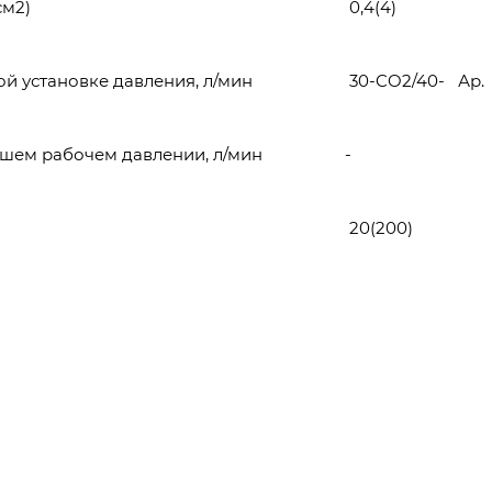
см2)
0,4(4)
й установке давления, л/мин
30-CO2/40- Ар.
шем рабочем давлении, л/мин
-
20(200)