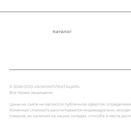
О компании
Каталог
Доставка и оплата
© 2026 ООО «ГАЗКОМПЛЕКТАЦИЯ»
Все права защищены.
Цены на сайте не являются публичной офертой, определяемой
Конечная стоимость рассчитывается индивидуально, исходя
товаров, их наличия на наших складах, способа и места дост