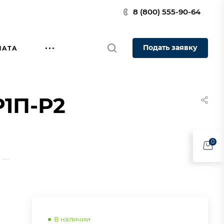
8 (800) 555-90-64
Подать заявку
ЛАТА
Р1П-Р2
0
—
В наличии