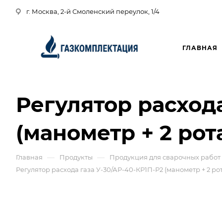
г. Москва, 2-й Смоленский переулок, 1/4
ГЛАВНАЯ
Регулятор расхода
(манометр + 2 ро
—
—
Главная
Продукты
Продукция для сварочных работ
Регулятор расхода газа У-30/АР-40-КР1П-Р2 (манометр + 2 р