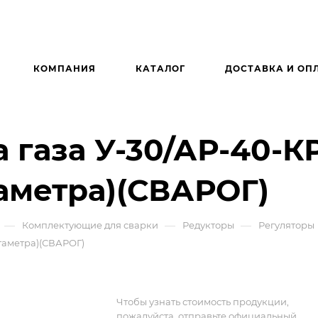
КОМПАНИЯ
КАТАЛОГ
ДОСТАВКА И ОП
 газа У-30/АР-40-К
таметра)(СВАРОГ)
—
—
—
Комплектующие для сварки
Редукторы
Регуляторы
отаметра)(СВАРОГ)
Чтобы узнать стоимость продукции,
пожалуйста, отправьте официальный