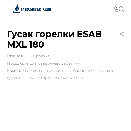
Гусак горелки ESAB
MXL 180
—
—
Главная
Продукты
—
Продукция для сварочных работ
—
—
Комплектующие для сварки
Сварочные горелки
—
Гусаки
Гусак горелки ESAB MXL 180