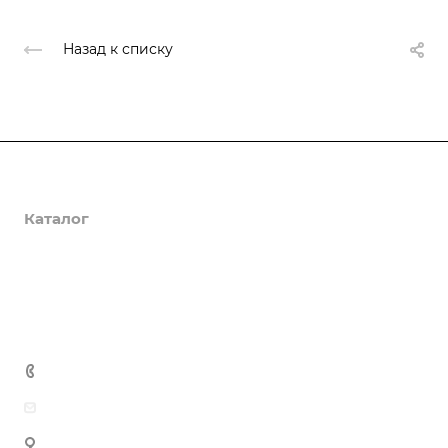
Назад к списку
О компании
Каталог
Доставка и оплата
Полезная информация
Контакты
8 (800) 555-90-64
zakaz@gazkompl.ru
г. Москва, 2-й Смоленский переулок, 1/4