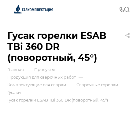
Гусак горелки ESAB
TBi 360 DR
(поворотный, 45°)
—
—
Главная
Продукты
—
Продукция для сварочных работ
—
—
Комплектующие для сварки
Сварочные горелки
—
Гусаки
Гусак горелки ESAB TBi 360 DR (поворотный, 45°)