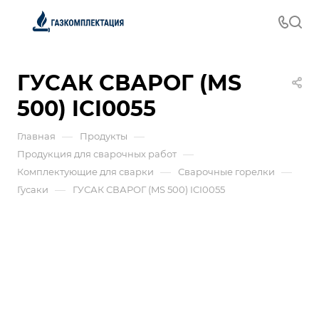
ГУСАК СВАРОГ (MS
500) ICI0055
—
—
Главная
Продукты
—
Продукция для сварочных работ
—
—
Комплектующие для сварки
Сварочные горелки
—
Гусаки
ГУСАК СВАРОГ (MS 500) ICI0055