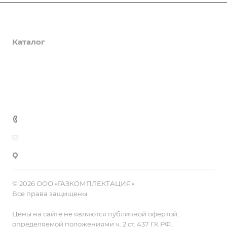
О компании
Каталог
Доставка и оплата
Полезная информация
Контакты
8 (800) 555-90-64
zakaz@gazkompl.ru
г. Москва, 2-й Смоленский переулок, 1/4
© 2026 ООО «ГАЗКОМПЛЕКТАЦИЯ»
Все права защищены.
Цены на сайте не являются публичной офертой,
определяемой положениями ч. 2 ст. 437 ГК РФ.