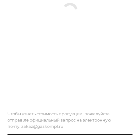
Чтобы узнать стоимость продукции, пожалуйста,
отправьте официальный запрос на электронную
почту:
zakaz@gazkompl.ru