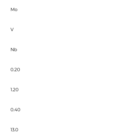
Mo
V
Nb
0.20
1.20
0.40
13.0