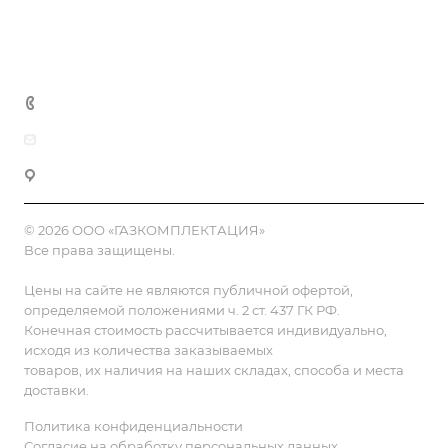
Полезная информация
Контакты
8 (800) 555-90-64
zakaz@gazkompl.ru
г. Москва, 2-й Смоленский переулок, 1/4
© 2026 ООО «ГАЗКОМПЛЕКТАЦИЯ»
Все права защищены.
Цены на сайте не являются публичной офертой,
определяемой положениями ч. 2 ст. 437 ГК РФ.
Конечная стоимость рассчитывается индивидуально,
исходя из количества заказываемых
товаров, их наличия на наших складах, способа и места
доставки.
Политика конфиденциальности
Согласие на обработку персональных данных