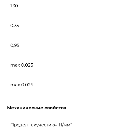
1.30
0.35
0,95
max 0.025
max 0.025
Механические свойства
Предел текучести σ
, Н/мм²
т