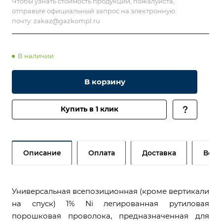
Чтобы узнать стоимость продукции, пожалуйста,
отправьте официальный запрос на электронную
почту:
zakaz@gazkompl.ru
В наличии
В корзину
Купить в 1 клик
Описание
Оплата
Доставка
Возв
Универсальная всепозиционная (кроме вертикали
на спуск) 1% Ni легированная рутиловая
порошковая проволока, предназначенная для