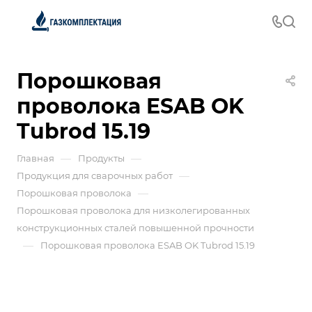
Порошковая
проволока ESAB OK
Tubrod 15.19
—
—
Главная
Продукты
—
Продукция для сварочных работ
—
Порошковая проволока
Порошковая проволока для низколегированных
конструкционных сталей повышенной прочности
—
Порошковая проволока ESAB OK Tubrod 15.19