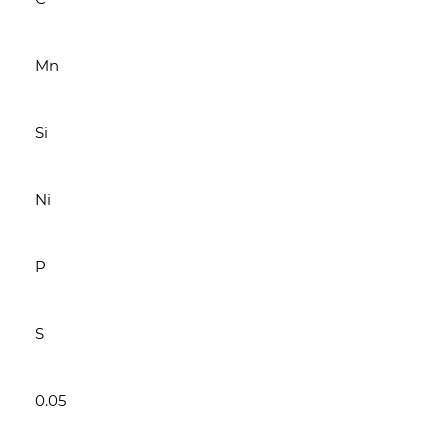
Mn
Si
Ni
P
S
0.05