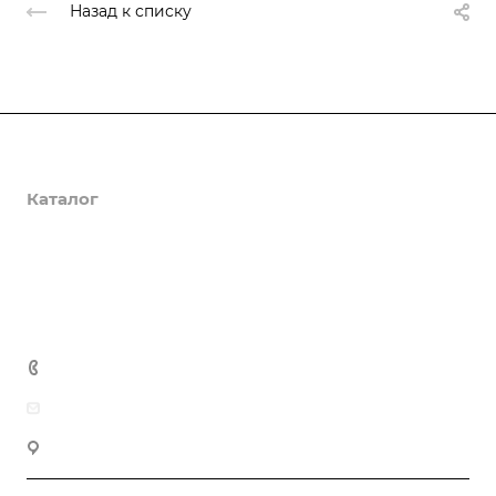
Назад к списку
О компании
Каталог
Доставка и оплата
Полезная информация
Контакты
8 (800) 555-90-64
zakaz@gazkompl.ru
г. Москва, 2-й Смоленский переулок, 1/4