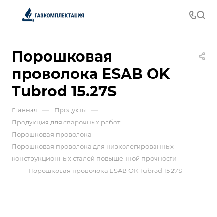
Порошковая
проволока ESAB OK
Tubrod 15.27S
—
—
Главная
Продукты
—
Продукция для сварочных работ
—
Порошковая проволока
Порошковая проволока для низколегированных
конструкционных сталей повышенной прочности
—
Порошковая проволока ESAB OK Tubrod 15.27S