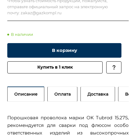
Чтобы узнать стоимость продукции, пожалуйста,
отправьте официальный запрос на электронную
почту:
zakaz@gazkompl.ru
В наличии
В корзину
Купить в 1 клик
Описание
Оплата
Доставка
Возв
Порошковая проволока марки OK Tubrod 15.27S,
рекомендуется для сварки под флюсом особо
ответственных изделий из высокопрочных