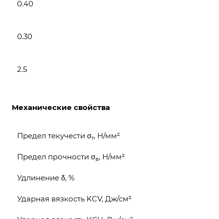
0.40
0.30
2.5
Механические свойства
Предел текучести σ
, Н/мм²
т
Предел прочности σ
, Н/мм²
в
Удлинение δ, %
Ударная вязкость KCV, Дж/см²