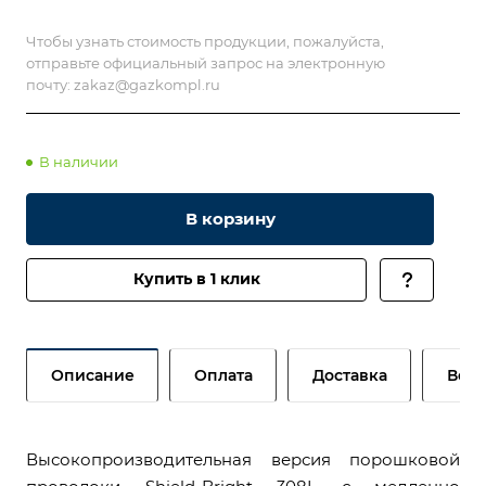
Чтобы узнать стоимость продукции, пожалуйста,
отправьте официальный запрос на электронную
почту:
zakaz@gazkompl.ru
В наличии
В корзину
Купить в 1 клик
Описание
Оплата
Доставка
Возв
Высокопроизводительная версия порошковой