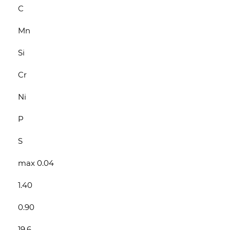
С
Mn
Si
Cr
Ni
P
S
max 0.04
1.40
0.90
19.6