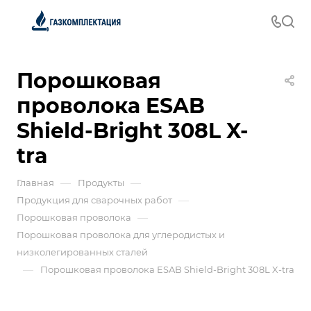
Порошковая
проволока ESAB
Shield-Bright 308L X-
tra
—
—
Главная
Продукты
—
Продукция для сварочных работ
—
Порошковая проволока
Порошковая проволока для углеродистых и
низколегированных сталей
—
Порошковая проволока ESAB Shield-Bright 308L X-tra