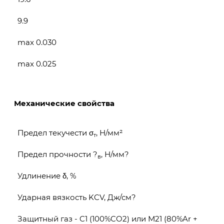
9.9
max 0.030
max 0.025
Механические свойства
Предел текучести σ
, Н/мм²
т
Предел прочности ?
, Н/мм?
в
Удлинение δ, %
Ударная вязкость KCV, Дж/см?
Защитный газ - C1 (100%CO2) или М21 (80%Ar +