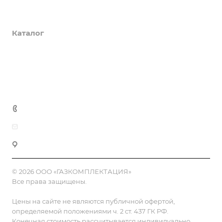
О компании
Каталог
Доставка и оплата
Полезная информация
Контакты
8 (800) 555-90-64
zakaz@gazkompl.ru
г. Москва, 2-й Смоленский переулок, 1/4
© 2026 ООО «ГАЗКОМПЛЕКТАЦИЯ»
Все права защищены.
Цены на сайте не являются публичной офертой,
определяемой положениями ч. 2 ст. 437 ГК РФ.
Конечная стоимость рассчитывается индивидуально,