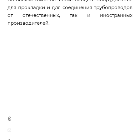
для прокладки и для соединения трубопроводов
от отечественных, так и иностранных
производителей.
О компании
Каталог
Доставка и оплата
Полезная информация
Контакты
8 (800) 555-90-64
zakaz@gazkompl.ru