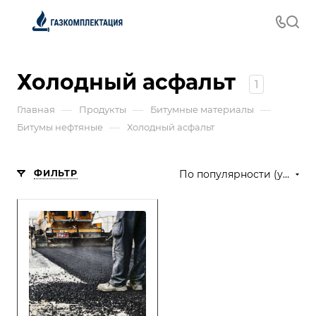
Холодный асфальт
1
—
—
—
Главная
Продукты
Битумные материалы
—
Битумы нефтяные
Холодный асфальт
ФИЛЬТР
По популярности (убывание)