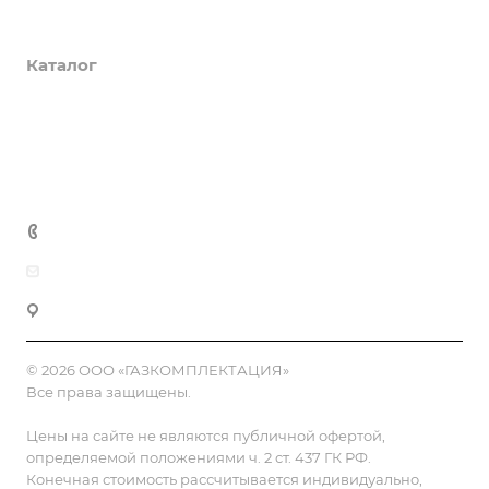
О компании
Каталог
Доставка и оплата
Полезная информация
Контакты
8 (800) 555-90-64
zakaz@gazkompl.ru
г. Москва, 2-й Смоленский переулок, 1/4
© 2026 ООО «ГАЗКОМПЛЕКТАЦИЯ»
Все права защищены.
Цены на сайте не являются публичной офертой,
определяемой положениями ч. 2 ст. 437 ГК РФ.
Конечная стоимость рассчитывается индивидуально,