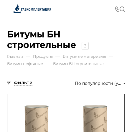
Битумы БН
строительные
3
—
—
—
Главная
Продукты
Битумные материалы
—
Битумы нефтяные
Битумы БН строительные
ФИЛЬТР
По популярности (убывание)