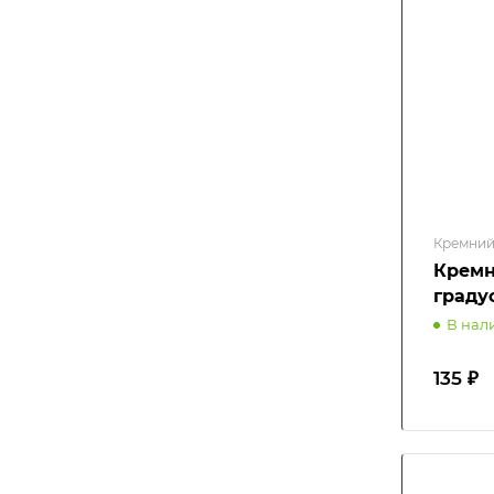
Кремний
Кремн
градус
В нал
135 ₽