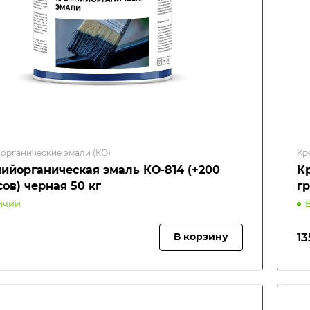
органические эмали (КО)
Кр
ийорганическая эмаль КО-814 (+200
К
ов) черная 50 кг
гр
ичии
13
В корзину