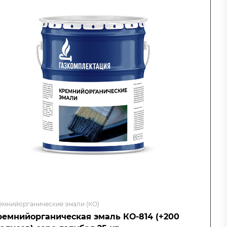
емнийорганические эмали (КО)
ремнийорганическая эмаль КО-814 (+200