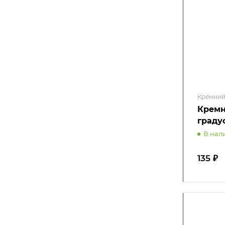
Кремний
Кремн
градус
В нал
135 ₽