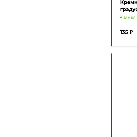
Кремн
граду
В нал
135 ₽