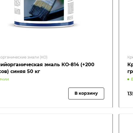
органические эмали (КО)
Кр
ийорганическая эмаль КО-814 (+200
К
ов) синяя 50 кг
гр
ичии
13
В корзину