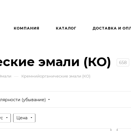
КОМПАНИЯ
КАТАЛОГ
ДОСТАВКА И ОП
ские эмали (КО)
658
—
Эмали
Кремнийорганические эмали (КО)
лярности (убывание)
ус
Цена