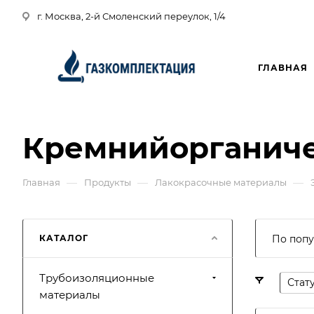
г. Москва, 2-й Смоленский переулок, 1/4
ГЛАВНАЯ
Кремнийорганиче
—
—
—
Главная
Продукты
Лакокрасочные материалы
КАТАЛОГ
По попу
Трубоизоляционные
Стат
материалы