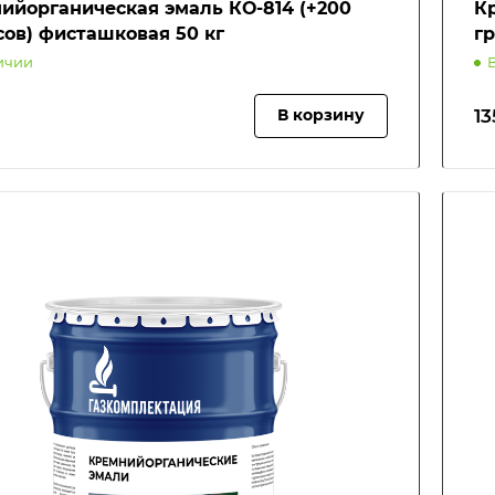
ийорганическая эмаль КО-814 (+200
К
сов) фисташковая 50 кг
гр
ичии
13
В корзину