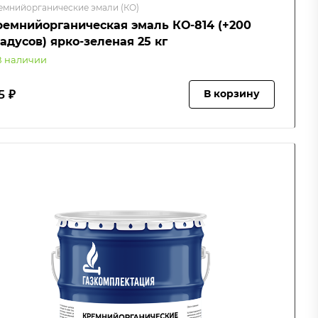
емнийорганические эмали (КО)
ремнийорганическая эмаль КО-814 (+200
адусов) ярко-зеленая 25 кг
В наличии
5 ₽
В корзину