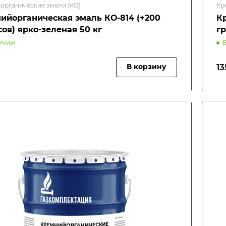
органические эмали (КО)
Кр
ийорганическая эмаль КО-814 (+200
К
сов) ярко-зеленая 50 кг
гр
ичии
13
В корзину