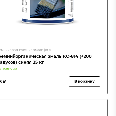
емнийорганические эмали (КО)
ремнийорганическая эмаль КО-814 (+200
адусов) синяя 25 кг
В наличии
5 ₽
В корзину