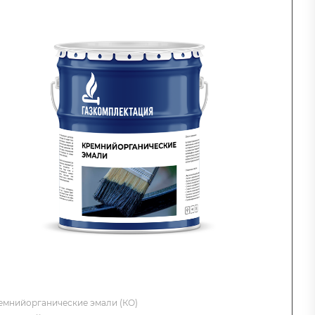
емнийорганические эмали (КО)