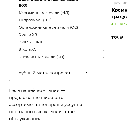
Кремний
(КО)
Кремн
Меламиновые эмали (МЛ)
граду
Нитроэмаль (НЦ)
В нал
Органосиликатные эмали (ОС)
Эмали ХВ
135 ₽
Эмаль ПФ-115
Эмаль ХС
Эпоксидные эмали (ЭП)
Трубный металлопрокат
Цель нашей компании —
предложение широкого
ассортимента товаров и услуг на
постоянно высоком качестве
обслуживания.