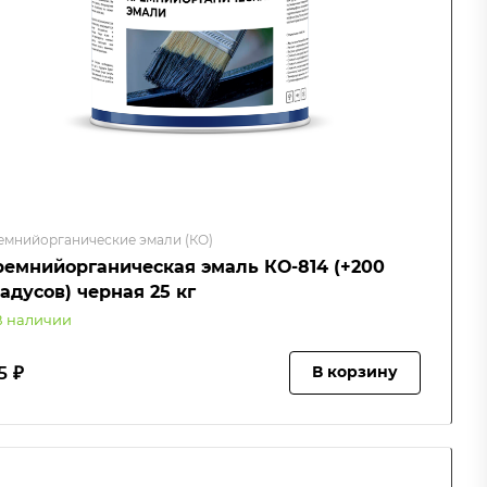
емнийорганические эмали (КО)
ремнийорганическая эмаль КО-814 (+200
адусов) черная 25 кг
В наличии
5 ₽
В корзину