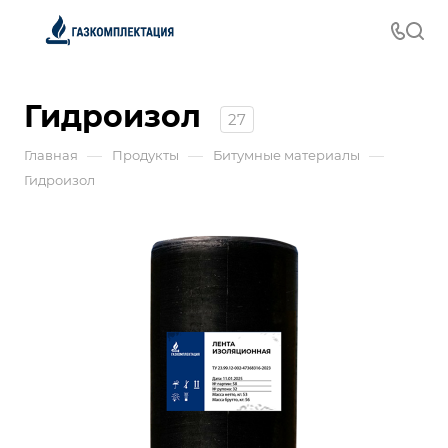
Гидроизол
27
—
—
—
Главная
Продукты
Битумные материалы
Гидроизол