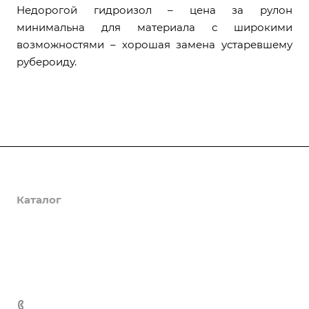
Недорогой гидроизол – цена за рулон
минимальна для материала с широкими
возможностями – хорошая замена устаревшему
рубероиду.
О компании
Каталог
Доставка и оплата
Полезная информация
Контакты
8 (800) 555-90-64