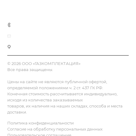
Полезная информация
Контакты
8 (800) 555-90-64
zakaz@gazkompl.ru
г. Москва, 2-й Смоленский переулок, 1/4
© 2026 ООО «ГАЗКОМПЛЕКТАЦИЯ»
Все права защищены.
Цены на сайте не являются публичной офертой,
определяемой положениями ч. 2 ст. 437 ГК РФ.
Конечная стоимость рассчитывается индивидуально,
исходя из количества заказываемых
товаров, их наличия на наших складах, способа и места
доставки.
Политика конфиденциальности
Согласие на обработку персональных данных
Пользовательское соглашение