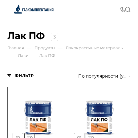
Лак ПФ
3
—
—
Главная
Продукты
Лакокрасочные материалы
—
—
Лаки
Лак ПФ
ФИЛЬТР
По популярности (убывание)