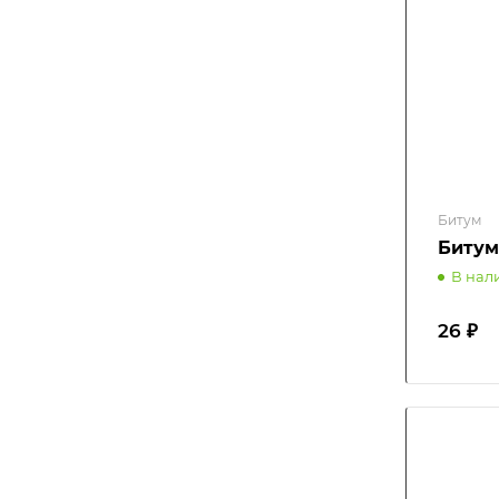
Битум
Битум
В нал
26 ₽