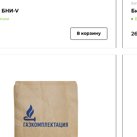
Би
 БНИ-V
Б
ичии
26
В корзину