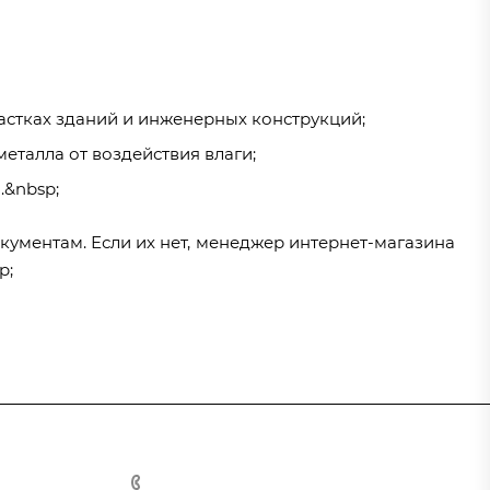
стках зданий и инженерных конструкций;
еталла от воздействия влаги;
.&nbsp;
ументам. Если их нет, менеджер интернет-магазина
p;
8 (800) 555-90-64