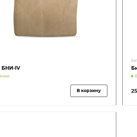
Би
 БНИ-IV
Б
ичии
25
В корзину