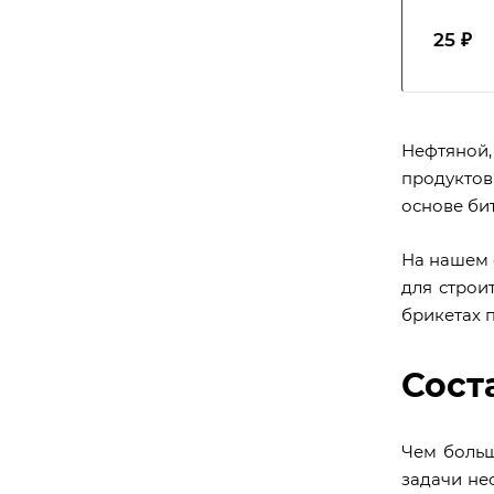
25 ₽
Нефтяной,
продукто
основе би
На нашем с
для строи
брикетах п
Сост
Чем больш
задачи не