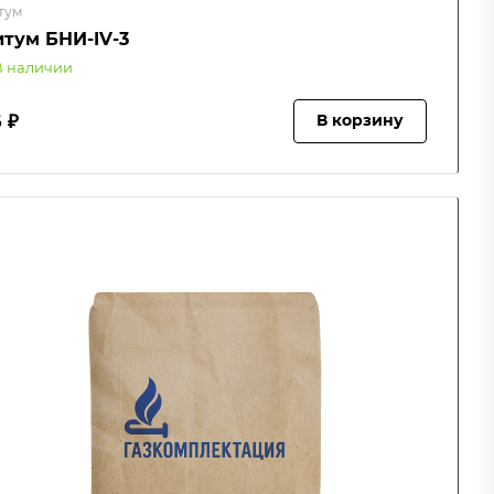
тум
итум БНИ-IV-3
В наличии
 ₽
В корзину