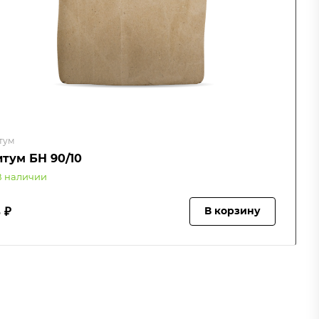
тум
итум БН 90/10
В наличии
 ₽
В корзину