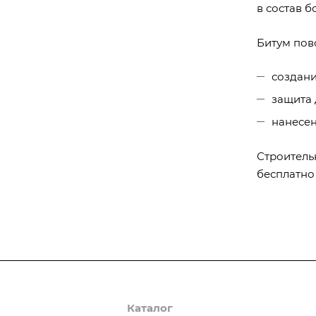
в состав б
Битум пов
создани
защита 
нанесен
Строитель
бесплатно
О компании
Каталог
Доставка и оплата