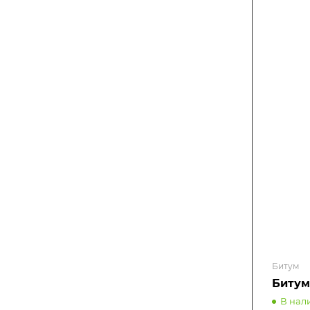
Битум
Битум
В нал