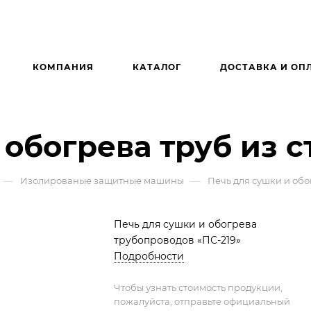
КОМПАНИЯ
КАТАЛОГ
ДОСТАВКА И ОП
обогрева труб из с
—
—
Изолированые защитные машины
Печь для сушки и обог
Печь для сушки и обогрева
трубопроводов «ПС-219»
Подробности
Чтобы узнать стоимость продукции,
пожалуйста, отправьте официальный