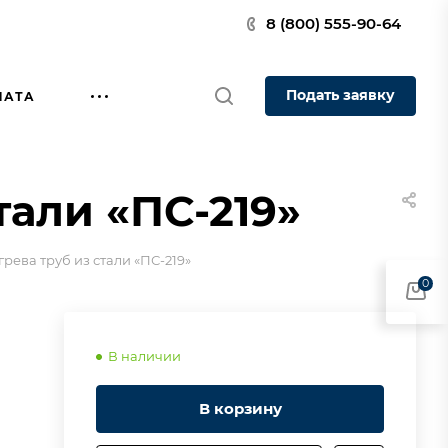
8 (800) 555-90-64
Подать заявку
ЛАТА
тали «ПС-219»
рева труб из стали «ПС-219»
0
В наличии
В корзину