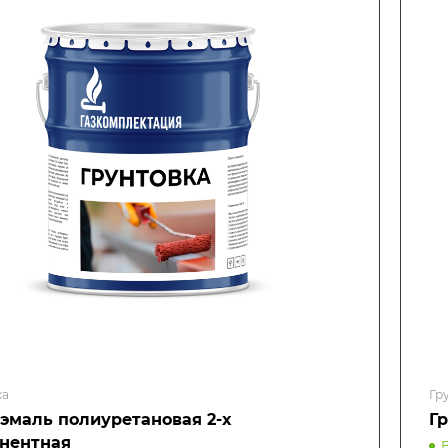
ка
Гр
-эмаль полиуретановая 2-х
Г
нентная