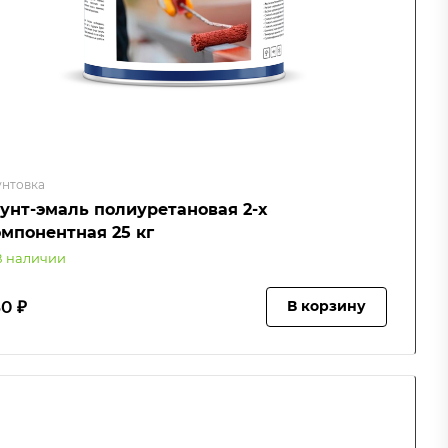
унтовка
рунт-эмаль полиуретановая 2-х
омпонентная 25 кг
В наличии
0 ₽
В корзину