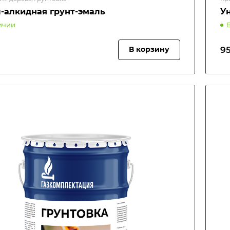
-алкидная грунт-эмаль
У
ичии
95
В корзину