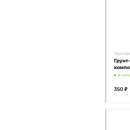
Грунтов
Грунт
компо
В нал
350 ₽