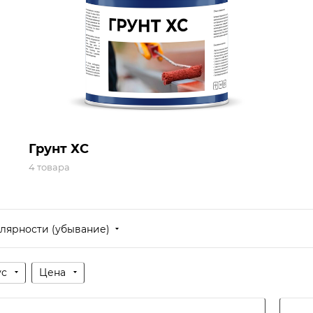
Грунт ХС
4 товара
лярности (убывание)
ус
Цена