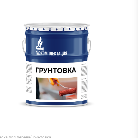
аска для дерева/Грунтовка