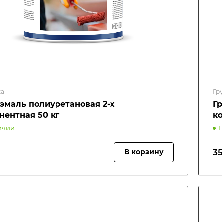
ка
Гр
-эмаль полиуретановая 2-х
Г
нентная 50 кг
к
ичии
35
В корзину