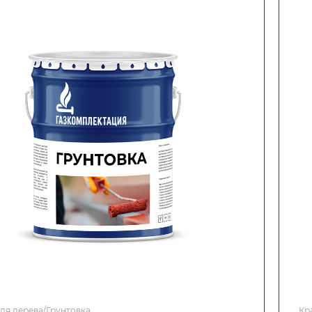
ля дерева/Грунтовка
Кр