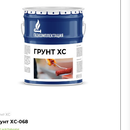
унт ХС
рунт ХС-068
В наличии