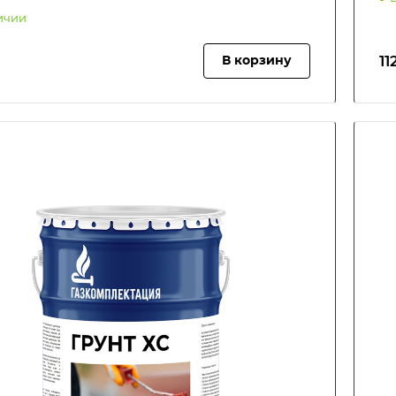
ичии
11
В корзину