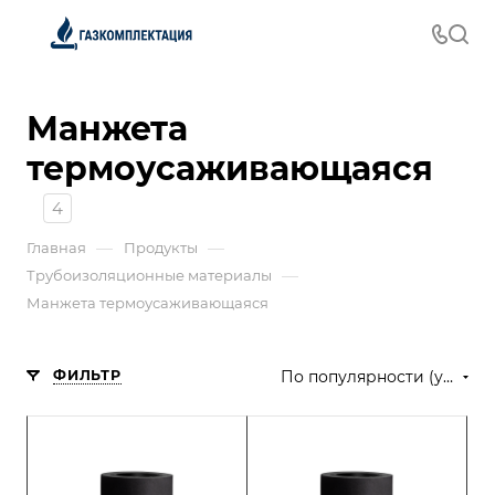
Манжета
термоусаживающаяся
4
—
—
Главная
Продукты
—
Трубоизоляционные материалы
Манжета термоусаживающаяся
ФИЛЬТР
По популярности (убывание)