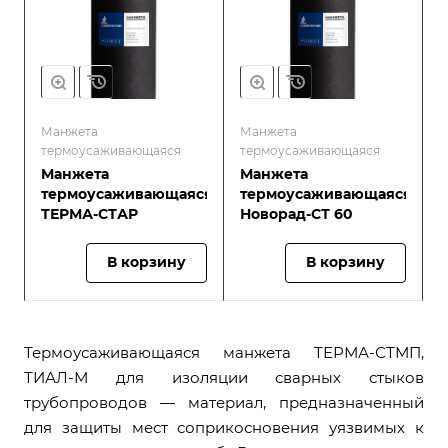
Манжета
Манжета
термоусаживающаяся
термоусаживающаяся
Манжета
Манжета
термоусаживающаяся
термоусаживающаяся
ТЕРМА-СТАР
Новорад-СТ 60
В корзину
В корзину
Термоусаживающаяся манжета ТЕРМА-СТМП,
ТИАЛ-М для изоляции сварных стыков
трубопроводов — материал, предназначенный
для защиты мест соприкосновения уязвимых к