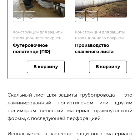
Конструкции для защиты
Конструкции для защиты
изоляционного покрытия
изоляционного покрытия
труб
труб
Футеровочное
Производство
полотенце (ПФ)
скального листа
В корзину
В корзину
Скальный лист для защиты трубопровода — это
ламинированный полиэтиленом или другим
полимером нетканый материал прямоугольной
формы, с последующей перфорацией.
Используется в качестве защитного материала