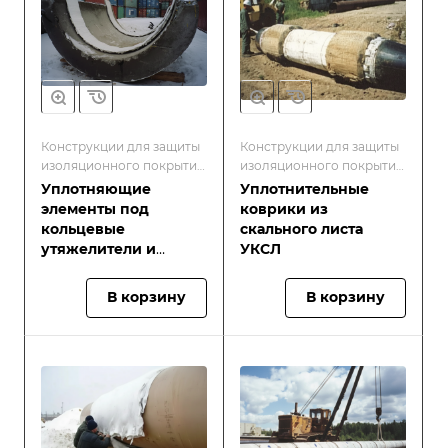
Конструкции для защиты
Конструкции для защиты
изоляционного покрытия
изоляционного покрытия
труб
труб
Уплотняющие
Уплотнительные
элементы под
коврики из
кольцевые
скального листа
утяжелители и
УКСЛ
чугунные грузы
(УЭСЛ)
В корзину
В корзину