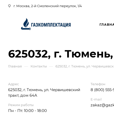
г. Москва, 2-й Смоленский переулок, 1/4
ГЛАВН
625032, г. Тюмень
—
—
Главная
Контакты
625032, г. Тюмень, ул. Червишевск
Адрес
Телефон
625032, г. Тюмень, ул. Червишевский
8 (800) 555
тракт, дом 64А
E-mail
zakaz@gazk
Режим работы
Пн - Пт: 10:00 - 18:00