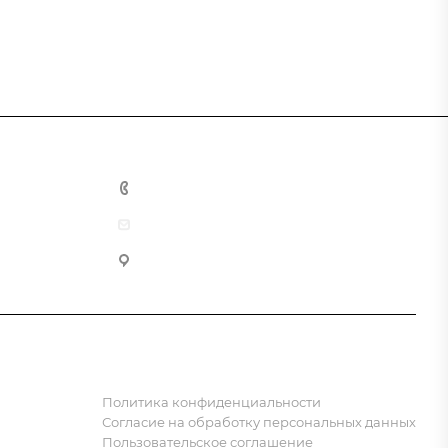
8 (800) 555-90-64
zakaz@gazkompl.ru
г. Москва, 2-й Смоленский переулок, 1/4
Политика конфиденциальности
Согласие на обработку персональных данных
Пользовательское соглашение