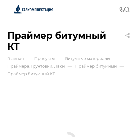
Праймер битумный
КТ
—
—
—
Главная
Продукты
Битумные материалы
—
—
Праймера, Грунтовки, Лаки
Праймер битумный
Праймер битумный КТ