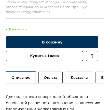
Чтобы узнать стоимость продукции, пожалуйста,
отправьте официальный запрос на электронную
почту:
zakaz@gazkompl.ru
В наличии
В корзину
Купить в 1 клик
Описание
Оплата
Доставка
Возв
Для подготовки поверхностей, объектов и
оснований различного назначения к нанесению
гидроизоляции, наплавляемых или