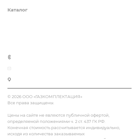
Каталог
Доставка и оплата
Полезная информация
Контакты
8 (800) 555-90-64
zakaz@gazkompl.ru
г. Москва, 2-й Смоленский переулок, 1/4
© 2026 ООО «ГАЗКОМПЛЕКТАЦИЯ»
Все права защищены.
Цены на сайте не являются публичной офертой,
определяемой положениями ч. 2 ст. 437 ГК РФ.
Конечная стоимость рассчитывается индивидуально,
исходя из количества заказываемых