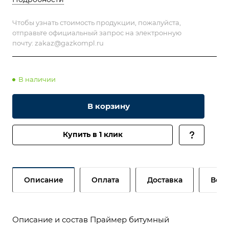
Чтобы узнать стоимость продукции, пожалуйста,
отправьте официальный запрос на электронную
почту:
zakaz@gazkompl.ru
В наличии
В корзину
Купить в 1 клик
Описание
Оплата
Доставка
Возв
Описание и состав Праймер битумный