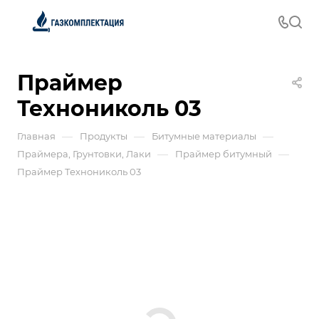
Праймер
Технониколь 03
—
—
—
Главная
Продукты
Битумные материалы
—
—
Праймера, Грунтовки, Лаки
Праймер битумный
Праймер Технониколь 03