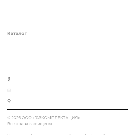
О компании
Каталог
Доставка и оплата
Полезная информация
Контакты
8 (800) 555-90-64
zakaz@gazkompl.ru
г. Москва, 2-й Смоленский переулок, 1/4
© 2026 ООО «ГАЗКОМПЛЕКТАЦИЯ»
Все права защищены.