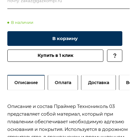
почту:
zakaz@gazkompl.ru
В наличии
В корзину
Купить в 1 клик
Описание
Оплата
Доставка
Возв
Описание и состав Праймер Технониколь 03
представляет собой материал, который при
плавлении обеспечивает необходимую адгезию
основания и покрытия. Используется в дорожном
строительстве, в гражданском и промышленном