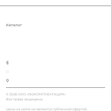
О компании
Каталог
Доставка и оплата
Полезная информация
Контакты
8 (800) 555-90-64
zakaz@gazkompl.ru
г. Москва, 2-й Смоленский переулок, 1/4
© 2026 ООО «ГАЗКОМПЛЕКТАЦИЯ»
Все права защищены.
Цены на сайте не являются публичной офертой,