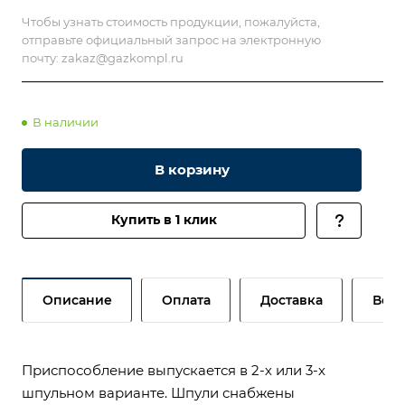
Чтобы узнать стоимость продукции, пожалуйста,
отправьте официальный запрос на электронную
почту:
zakaz@gazkompl.ru
В наличии
В корзину
Купить в 1 клик
Описание
Оплата
Доставка
Возв
Приспособление выпускается в 2-х или 3-х
шпульном варианте. Шпули снабжены