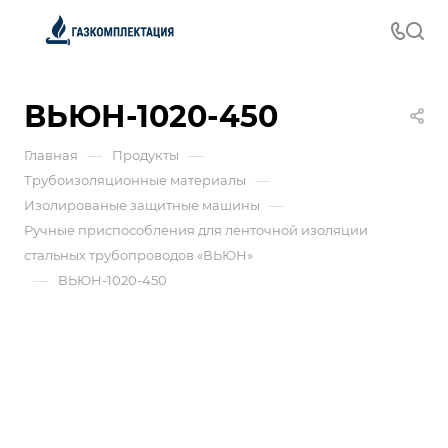
ВЬЮН-1020-450
—
—
Главная
Продукты
—
Трубоизоляционные материалы
—
Изолированые защитные машины
Ручные приспособления для ленточной изоляции
стальных трубопроводов «ВЬЮН»
—
ВЬЮН-1020-450