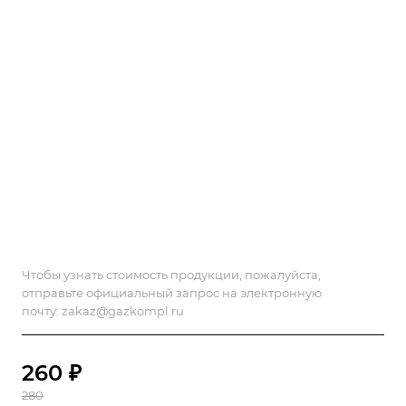
Чтобы узнать стоимость продукции, пожалуйста,
отправьте официальный запрос на электронную
почту:
zakaz@gazkompl.ru
260 ₽
280