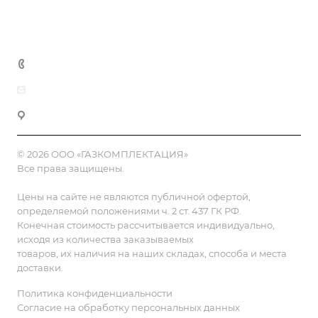
Полезная информация
Контакты
8 (800) 555-90-64
zakaz@gazkompl.ru
г. Москва, 2-й Смоленский переулок, 1/4
© 2026 ООО «ГАЗКОМПЛЕКТАЦИЯ»
Все права защищены.
Цены на сайте не являются публичной офертой,
определяемой положениями ч. 2 ст. 437 ГК РФ.
Конечная стоимость рассчитывается индивидуально,
исходя из количества заказываемых
товаров, их наличия на наших складах, способа и места
доставки.
Политика конфиденциальности
Согласие на обработку персональных данных