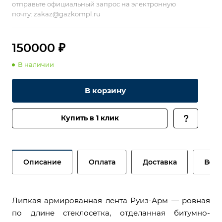
отправьте официальный запрос на электронную
почту:
zakaz@gazkompl.ru
150000 ₽
В наличии
В корзину
Купить в 1 клик
Описание
Оплата
Доставка
Возв
Липкая армированная лента Руиз-Арм — ровная
по длине стеклосетка, отделанная битумно-