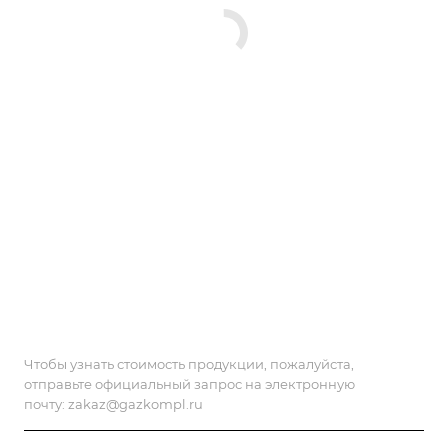
Чтобы узнать стоимость продукции, пожалуйста,
отправьте официальный запрос на электронную
почту:
zakaz@gazkompl.ru