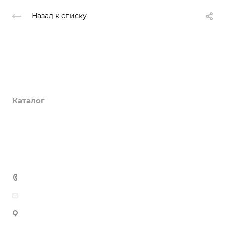
Назад к списку
О компании
Каталог
Доставка и оплата
Полезная информация
Контакты
8 (800) 555-90-64
zakaz@gazkompl.ru
г. Москва, 2-й Смоленский переулок, 1/4