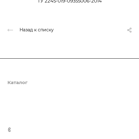
ТУ 2245-019-09355006-2014
Назад к списку
О компании
Каталог
Доставка и оплата
Полезная информация
Контакты
8 (800) 555-90-64