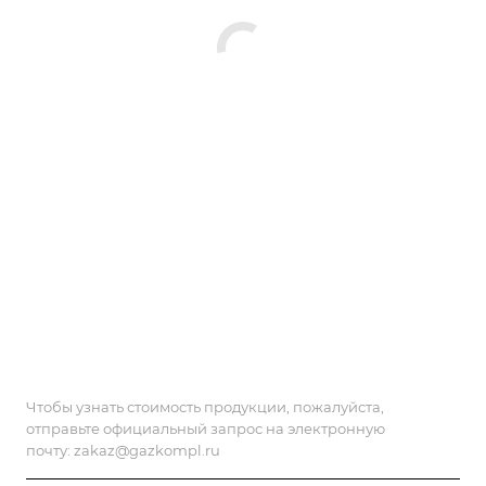
Чтобы узнать стоимость продукции, пожалуйста,
отправьте официальный запрос на электронную
почту:
zakaz@gazkompl.ru