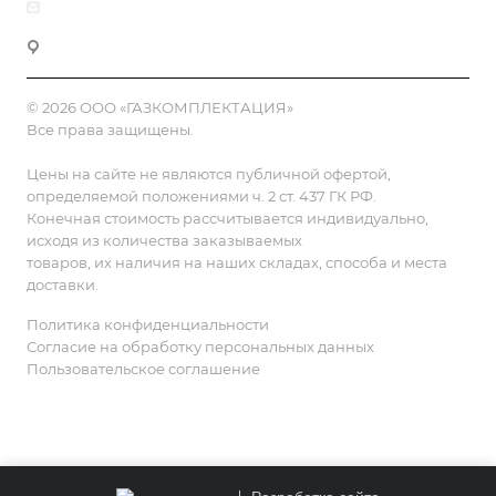
zakaz@gazkompl.ru
г. Москва, 2-й Смоленский переулок, 1/4
© 2026 ООО «ГАЗКОМПЛЕКТАЦИЯ»
Все права защищены.
Цены на сайте не являются публичной офертой,
определяемой положениями ч. 2 ст. 437 ГК РФ.
Конечная стоимость рассчитывается индивидуально,
исходя из количества заказываемых
товаров, их наличия на наших складах, способа и места
доставки.
Политика конфиденциальности
Согласие на обработку персональных данных
Пользовательское соглашение