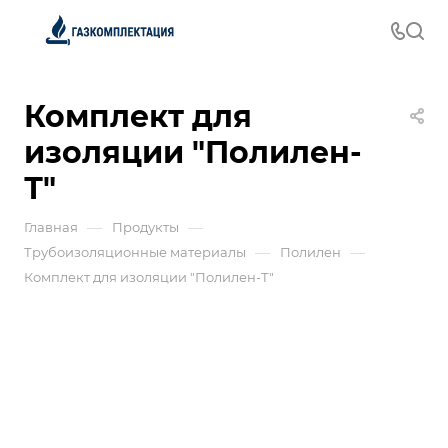
Комплект для
изоляции "Полилен-
Т"
—
—
Главная
Продукты
—
—
Трубоизоляционные материалы
Полилен
Комплект для изоляции "Полилен-Т"