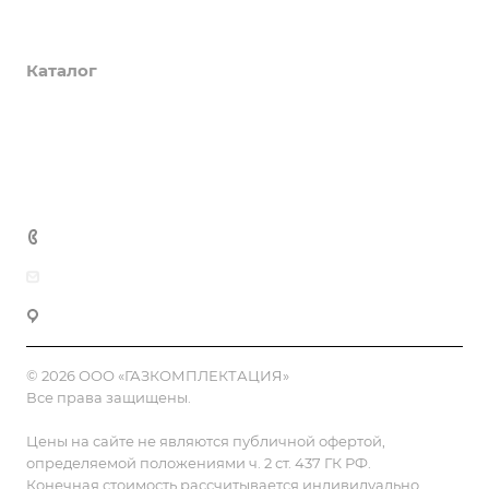
О компании
Каталог
Доставка и оплата
Полезная информация
Контакты
8 (800) 555-90-64
zakaz@gazkompl.ru
г. Москва, 2-й Смоленский переулок, 1/4
© 2026 ООО «ГАЗКОМПЛЕКТАЦИЯ»
Все права защищены.
Цены на сайте не являются публичной офертой,
определяемой положениями ч. 2 ст. 437 ГК РФ.
Конечная стоимость рассчитывается индивидуально,