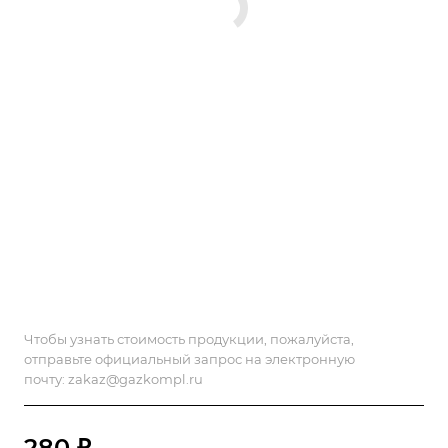
Чтобы узнать стоимость продукции, пожалуйста,
отправьте официальный запрос на электронную
почту:
zakaz@gazkompl.ru
280 ₽