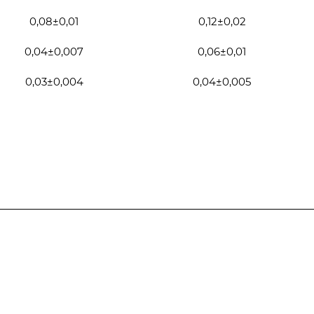
0,08±0,01
0,12±0,02
0,04±0,007
0,06±0,01
0,03±0,004
0,04±0,005
Полезная информация
Контакты