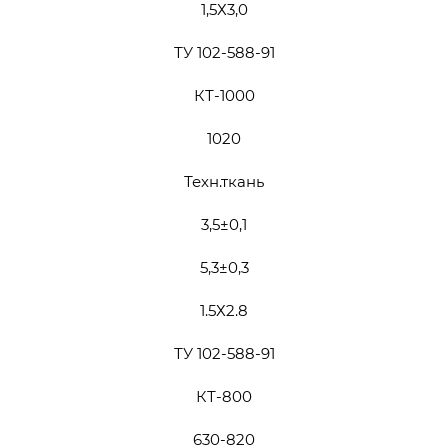
1,5Х3,0
ТУ 102-588-91
КТ-1000
1020
Техн.ткань
3,5±0,1
5,3±0,3
1.5Х2.8
ТУ 102-588-91
КТ-800
630-820