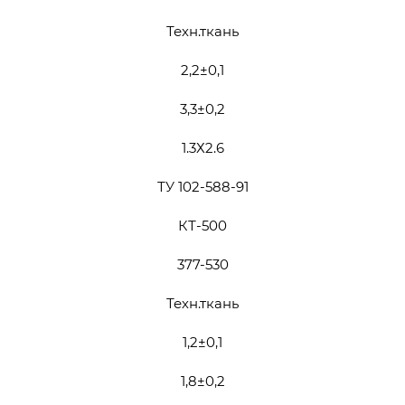
Техн.ткань
2,2±0,1
3,3±0,2
1.3Х2.6
ТУ 102-588-91
КТ-500
377-530
Техн.ткань
1,2±0,1
1,8±0,2