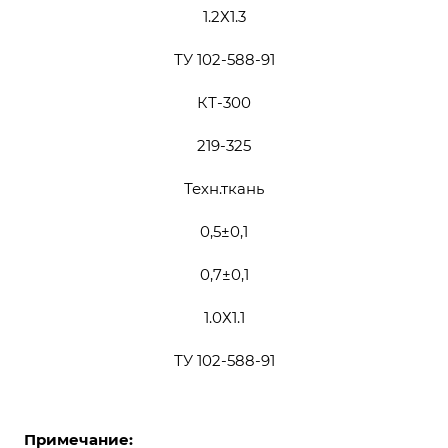
1.2Х1.3
ТУ 102-588-91
КТ-300
219-325
Техн.ткань
0,5±0,1
0,7±0,1
1.0Х1.1
ТУ 102-588-91
Примечание: