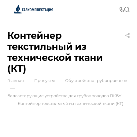
Контейнер
текстильный из
технической ткани
(КТ)
—
—
Главная
Продукты
Обустройство трубопроводов
—
Балластирующие устройства для трубопроводов ПКБУ
—
Контейнер текстильный из технической ткани (КТ)