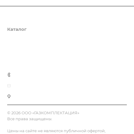
О компании
Каталог
Доставка и оплата
Полезная информация
Контакты
8 (800) 555-90-64
zakaz@gazkompl.ru
г. Москва, 2-й Смоленский переулок, 1/4
© 2026 ООО «ГАЗКОМПЛЕКТАЦИЯ»
Все права защищены.
Цены на сайте не являются публичной офертой,