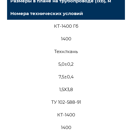
Размеры в плане на трубопроводе (1хb), м
Номера технических условий
КТ-1400 Гб
1400
Техн.ткань
5,0±0,2
7,5±0,4
1,5Х3,8
ТУ 102-588-91
КТ-1400
1400