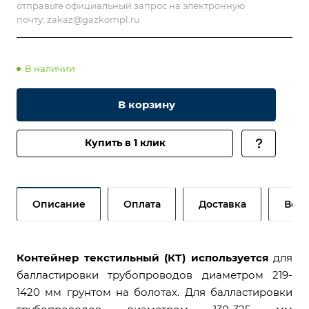
отправьте официальный запрос на электронную
почту:
zakaz@gazkompl.ru
В наличии
В корзину
Купить в 1 клик
Описание
Оплата
Доставка
Возв
Контейнер текстильный (КТ) используется
для
балластировки трубопроводов диаметром 219-
1420 мм грунтом на болотах. Для балластировки