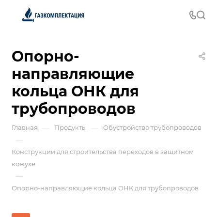
Опорно-
направляющие
кольца ОНК для
трубопроводов
—
—
Главная
Продукты
Обустройство трубопроводов
—
Конструкции для строительства переходов в защитном
кожухе
—
Опорно-направляющие кольца ОНК для трубопроводов