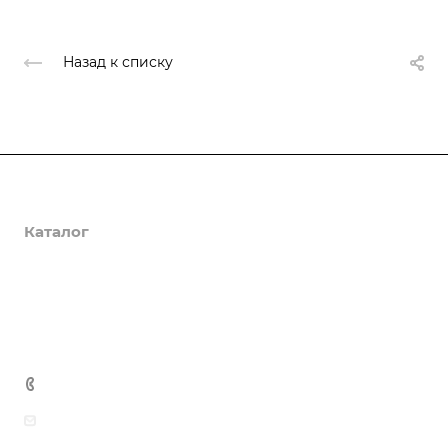
Назад к списку
О компании
Каталог
Доставка и оплата
Полезная информация
Контакты
8 (800) 555-90-64
zakaz@gazkompl.ru