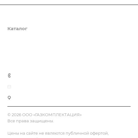
О компании
Каталог
Доставка и оплата
Полезная информация
Контакты
8 (800) 555-90-64
zakaz@gazkompl.ru
г. Москва, 2-й Смоленский переулок, 1/4
© 2026 ООО «ГАЗКОМПЛЕКТАЦИЯ»
Все права защищены.
Цены на сайте не являются публичной офертой,