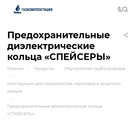
Предохранительные
диэлектрические
кольца «СПЕЙСЕРЫ»
—
—
Главная
Продукты
Обустройство трубопроводов
—
Конструкции для строительства переходов в защитном
кожухе
—
Предохранительные диэлектрические кольца
«СПЕЙСЕРЫ»