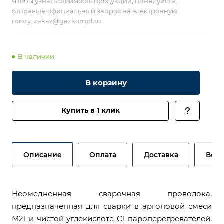
Чтобы узнать стоимость продукции, пожалуйста,
отправьте официальный запрос на электронную
почту:
zakaz@gazkompl.ru
В наличии
В корзину
Купить в 1 клик
Описание
Оплата
Доставка
Возв
Неомедненная сварочная проволока,
предназначенная для сварки в аргоновой смеси
М21 и чистой углекислоте С1 пароперегревателей,