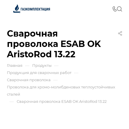
Сварочная
проволока ESAB OK
AristoRod 13.22
—
—
Главная
Продукты
—
Продукция для сварочных работ
—
Сварочная проволока
Проволока для хромо-молибденовых теплоустойчивых
сталей
—
Сварочная проволока ESAB OK AristoRod 13.22