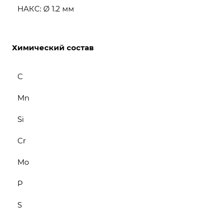
НАКС: Ø 1.2 мм
Химический состав
С
Mn
Si
Cr
Mo
P
S