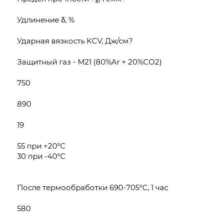
в
Удлинение δ, %
Ударная вязкость KCV, Дж/см?
Защитный газ - M21 (80%Ar + 20%CO2)
750
890
19
55 при +20°С
30 при -40°С
После термообработки 690-705°С, 1 час
580