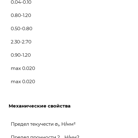
0.04-0.10
0.80-1.20
0.50-0.80
2.30-2.70
0.90-1.20
max 0.020
max 0.020
Механические свойства
Предел текучести σ
, Н/мм²
т
Предел прочности ?
, Н/мм?