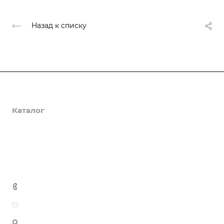
Назад к списку
О компании
Каталог
Доставка и оплата
Полезная информация
Контакты
8 (800) 555-90-64
zakaz@gazkompl.ru
г. Москва, 2-й Смоленский переулок, 1/4