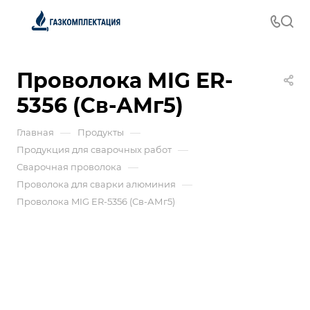
Проволока MIG ER-
5356 (Св-АМг5)
—
—
Главная
Продукты
—
Продукция для сварочных работ
—
Сварочная проволока
—
Проволока для сварки алюминия
Проволока MIG ER-5356 (Св-АМг5)