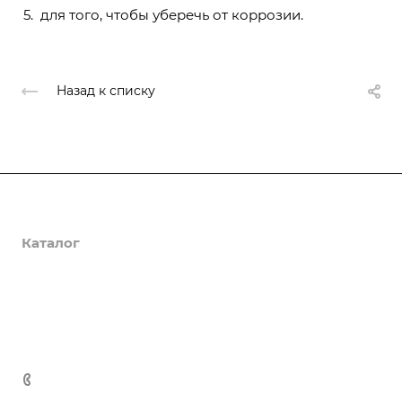
для того, чтобы уберечь от коррозии.
Назад к списку
О компании
Каталог
Доставка и оплата
Полезная информация
Контакты
8 (800) 555-90-64