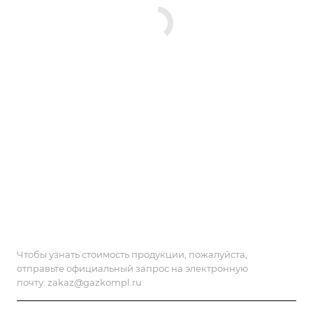
Чтобы узнать стоимость продукции, пожалуйста,
отправьте официальный запрос на электронную
почту:
zakaz@gazkompl.ru