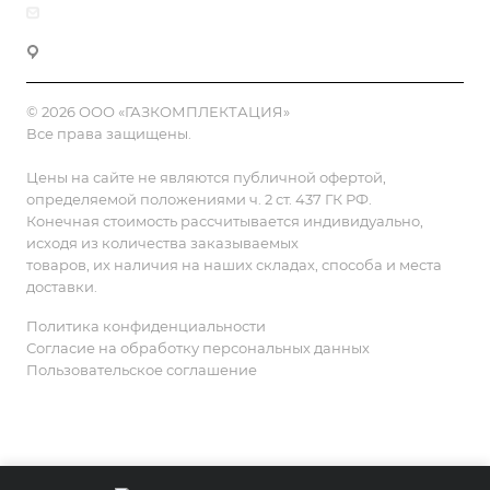
zakaz@gazkompl.ru
г. Москва, 2-й Смоленский переулок, 1/4
© 2026 ООО «ГАЗКОМПЛЕКТАЦИЯ»
Все права защищены.
Цены на сайте не являются публичной офертой,
определяемой положениями ч. 2 ст. 437 ГК РФ.
Конечная стоимость рассчитывается индивидуально,
исходя из количества заказываемых
товаров, их наличия на наших складах, способа и места
доставки.
Политика конфиденциальности
Согласие на обработку персональных данных
Пользовательское соглашение