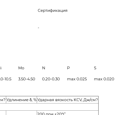
Сертификация
-
i
Mo
N
P
S
.0-10.5
3.50-4.50
0.20-0.30
max 0.025
max 0.020
мм?
Удлинение δ, %
Ударная вязкость KCV, Дж/см?
200 при +20°С