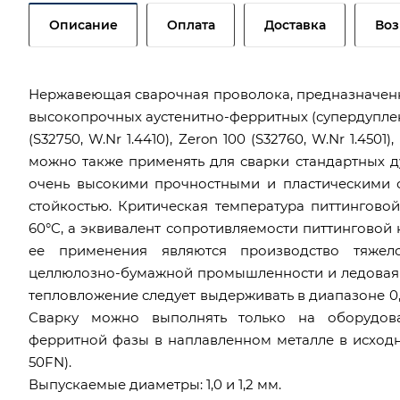
Описание
Оплата
Доставка
Воз
Нержавеющая сварочная проволока, предназначенна
высокопрочных аустенитно-ферритных (супердуплекс
(S32750, W.Nr 1.4410), Zeron 100 (S32760, W.Nr 1.450
можно также применять для сварки стандартных д
очень высокими прочностными и пластическими 
стойкостью. Критическая температура питтингово
60°C, а эквивалент сопротивляемости питтингово
ее применения являются производство тяжело
целлюлозно-бумажной промышленности и ледовая 
тепловложение следует выдерживать в диапазоне 0,
Сварку можно выполнять только на оборудов
ферритной фазы в наплавленном металле в исходн
50FN).
Выпускаемые диаметры: 1,0 и 1,2 мм.