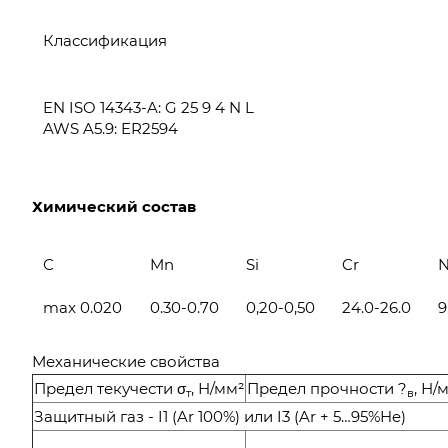
Классификация
EN ISO 14343-A: G 25 9 4 N L
AWS A5.9: ER2594
Химический состав
С
Mn
Si
Cr
N
max 0.020
0.30-0.70
0,20-0,50
24.0-26.0
9
Механические свойства
Предел текучести σ
, Н/мм²
Предел прочности ?
, Н/
т
в
Защитный газ - I1 (Ar 100%) или I3 (Ar + 5…95%He)