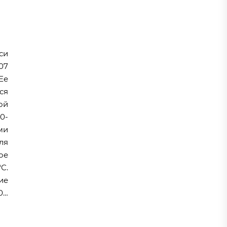
си
07
 Ее
ся
ой
0-
ми
ля
ое
С.
ие
0…