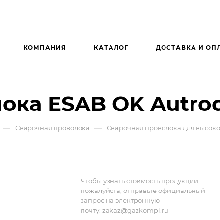
КОМПАНИЯ
КАТАЛОГ
ДОСТАВКА И ОП
ока ESAB OK Autro
—
—
Сварочная проволока
Сварочная проволока для высок
Чтобы узнать стоимость продукции,
пожалуйста, отправьте официальный
запрос на электронную
почту:
zakaz@gazkompl.ru