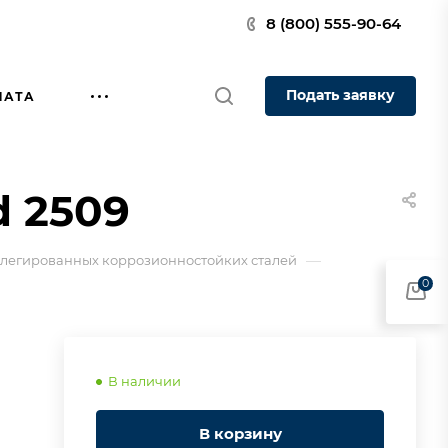
8 (800) 555-90-64
Подать заявку
ЛАТА
d 2509
—
олегированных коррозионностойких сталей
0
В наличии
В корзину