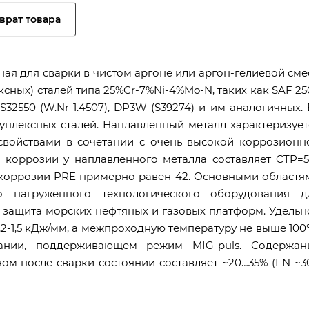
врат товара
я для сварки в чистом аргоне или аргон-гелиевой сме
ных) сталей типа 25%Cr-7%Ni-4%Mo-N, таких как SAF 25
1), S32550 (W.Nr 1.4507), DP3W (S39274) и им аналогичных.
уплексных сталей. Наплавленный металл характеризует
свойствами в сочетании с очень высокой коррозионн
й коррозии у наплавленного металла составляет CTP=5
й коррозии PRE примерно равен 42. Основными областя
 нагруженного технологического оборудования д
защита морских нефтяных и газовых платформ. Удельн
2-1,5 кДж/мм, а межпроходную температуру не выше 100°
ании, поддерживающем режим MIG-puls. Содержан
ом после сварки состоянии составляет ~20…35% (FN ~3