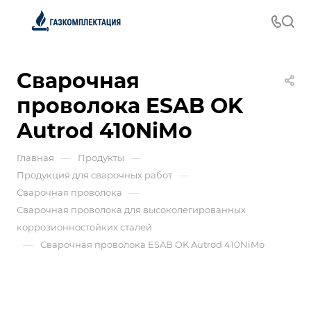
Сварочная
проволока ESAB OK
Autrod 410NiMo
—
—
Главная
Продукты
—
Продукция для сварочных работ
—
Сварочная проволока
Сварочная проволока для высоколегированных
коррозионностойких сталей
—
Сварочная проволока ESAB OK Autrod 410NiMo