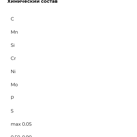
Химический состав
С
Mn
Si
Cr
Ni
Mo
P
S
max 0.05