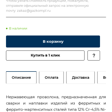
Чтобы узнать стоимость продукции, пожалуйста,
отправьте официальный запрос на электронную
почту:
zakaz@gazkompl.ru
В наличии
В корзину
Купить в 1 клик
Описание
Оплата
Доставка
Возв
Нержавеющая проволока, предназначенная для
сварки и наплавки изделий из ферритных и
феррито-мартенситных сталей типа 12% Cr-4,5% Ni-