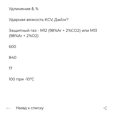
Удлинение δ, %
Ударная вязкость KCV, Дж/см?
Защитный газ - M12 (98%Ar + 2%CO2) или M13
(98%Ar + 2%O2)
600
840
17
100 при -10°С
Назад к списку