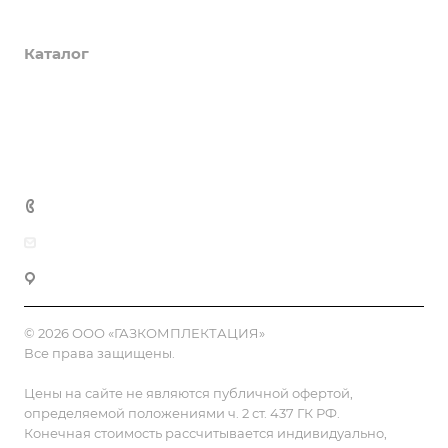
О компании
Каталог
Доставка и оплата
Полезная информация
Контакты
8 (800) 555-90-64
zakaz@gazkompl.ru
г. Москва, 2-й Смоленский переулок, 1/4
© 2026 ООО «ГАЗКОМПЛЕКТАЦИЯ»
Все права защищены.
Цены на сайте не являются публичной офертой,
определяемой положениями ч. 2 ст. 437 ГК РФ.
Конечная стоимость рассчитывается индивидуально,