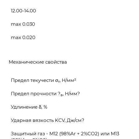
12.00-14.00
max 0.030
max 0.020
Механические свойства
Предел текучести σ
, Н/мм²
т
Предел прочности ?
, Н/мм?
в
Удлинение δ, %
Ударная вязкость KCV, Дж/см?
Защитный газ - M12 (98%Ar + 2%CO2) или M13