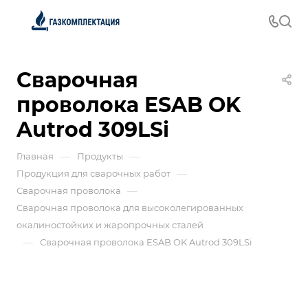
Сварочная
проволока ESAB OK
Autrod 309LSi
—
—
Главная
Продукты
—
Продукция для сварочных работ
—
Сварочная проволока
Сварочная проволока для высоколегированных
окалиностойких и жаропрочных сталей
—
Сварочная проволока ESAB OK Autrod 309LSi