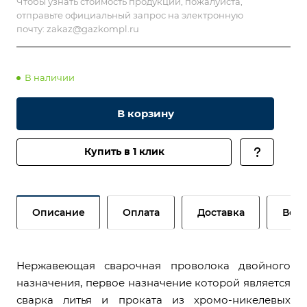
Чтобы узнать стоимость продукции, пожалуйста,
отправьте официальный запрос на электронную
почту:
zakaz@gazkompl.ru
В наличии
В корзину
Купить в 1 клик
Описание
Оплата
Доставка
Возв
Нержавеющая сварочная проволока двойного
назначения, первое назначение которой является
сварка литья и проката из хромо-никелевых