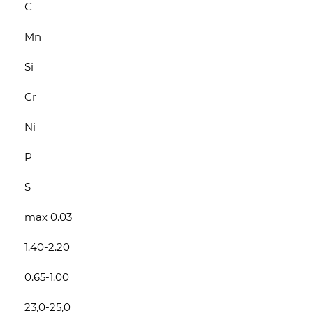
С
Mn
Si
Cr
Ni
P
S
max 0.03
1.40-2.20
0.65-1.00
23,0-25,0