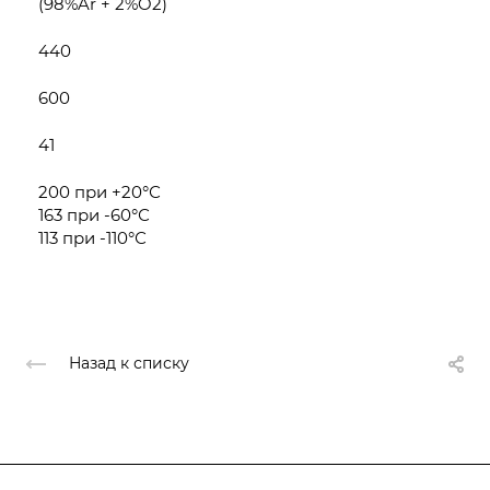
(98%Ar + 2%O2)
440
600
41
200 при +20°С
163 при -60°С
113 при -110°С
Назад к списку