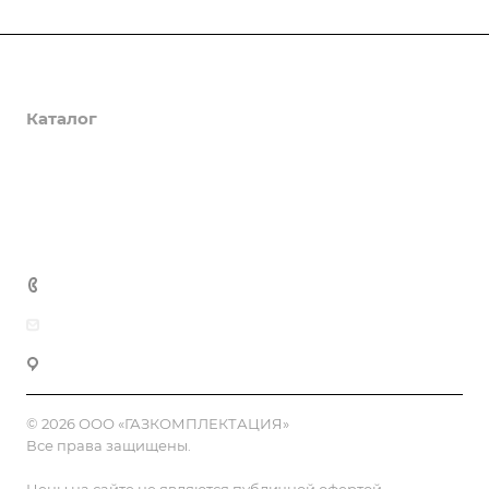
О компании
Каталог
Доставка и оплата
Полезная информация
Контакты
8 (800) 555-90-64
zakaz@gazkompl.ru
г. Москва, 2-й Смоленский переулок, 1/4
© 2026 ООО «ГАЗКОМПЛЕКТАЦИЯ»
Все права защищены.