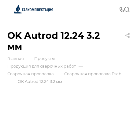
OK Autrod 12.24 3.2
мм
—
—
Главная
Продукты
—
Продукция для сварочных работ
—
Сварочная проволока
Сварочная проволока Esab
—
OK Autrod 12.24 3.2 мм