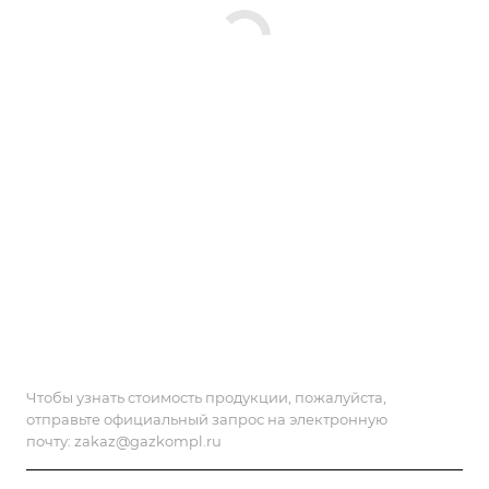
Чтобы узнать стоимость продукции, пожалуйста,
отправьте официальный запрос на электронную
почту:
zakaz@gazkompl.ru