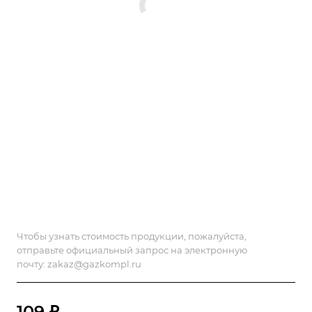
Чтобы узнать стоимость продукции, пожалуйста,
отправьте официальный запрос на электронную
почту:
zakaz@gazkompl.ru
109 ₽