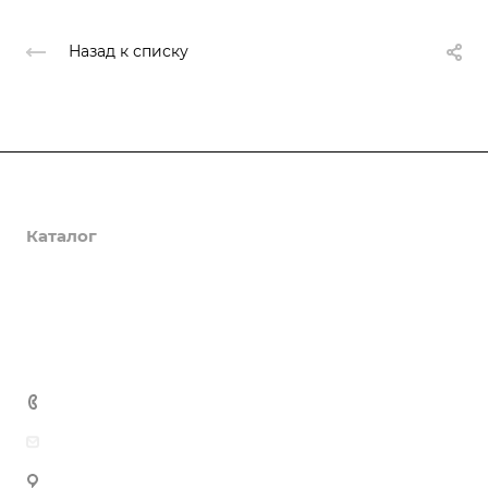
Назад к списку
О компании
Каталог
Доставка и оплата
Полезная информация
Контакты
8 (800) 555-90-64
zakaz@gazkompl.ru
г. Москва, 2-й Смоленский переулок, 1/4