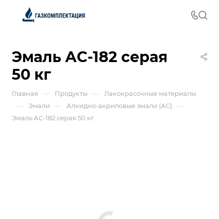
Эмаль АС-182 серая
50 кг
—
—
Главная
Продукты
Лакокрасочные материалы
—
—
—
Эмали
Алкидно-акриловые эмали (АС)
Эмаль АС-182 серая 50 кг