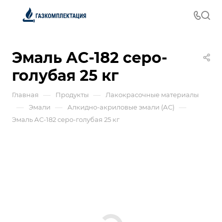
Эмаль АС-182 серо-
голубая 25 кг
—
—
Главная
Продукты
Лакокрасочные материалы
—
—
—
Эмали
Алкидно-акриловые эмали (АС)
Эмаль АС-182 серо-голубая 25 кг