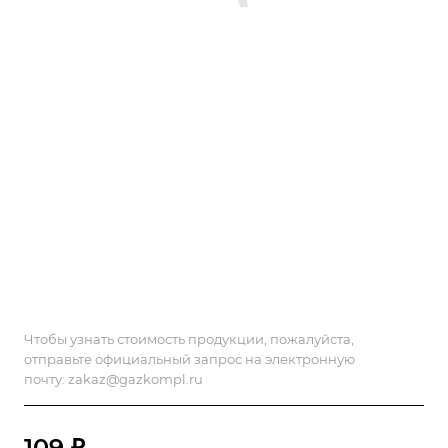
Чтобы узнать стоимость продукции, пожалуйста,
отправьте официальный запрос на электронную
почту:
zakaz@gazkompl.ru
109 ₽