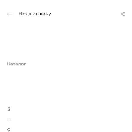
Назад к списку
О компании
Каталог
Доставка и оплата
Полезная информация
Контакты
8 (800) 555-90-64
zakaz@gazkompl.ru
г. Москва, 2-й Смоленский переулок, 1/4