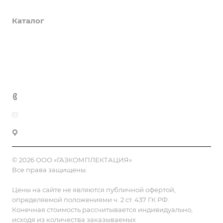
О компании
Каталог
Доставка и оплата
Полезная информация
Контакты
8 (800) 555-90-64
zakaz@gazkompl.ru
г. Москва, 2-й Смоленский переулок, 1/4
© 2026 ООО «ГАЗКОМПЛЕКТАЦИЯ»
Все права защищены.
Цены на сайте не являются публичной офертой,
определяемой положениями ч. 2 ст. 437 ГК РФ.
Конечная стоимость рассчитывается индивидуально,
исходя из количества заказываемых