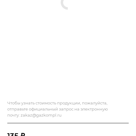
Чтобы узнать стоимость продукции, пожалуйста,
отправьте официальный запрос на электронную
почту:
zakaz@gazkompl.ru
135 ₽