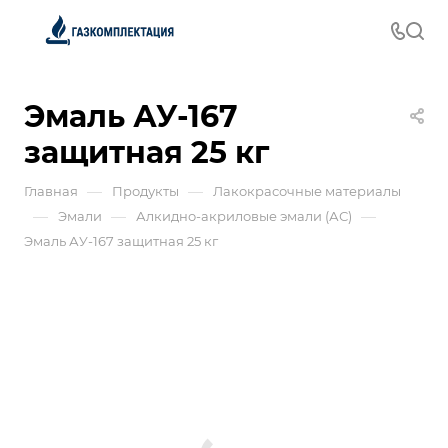
Эмаль АУ-167
защитная 25 кг
—
—
Главная
Продукты
Лакокрасочные материалы
—
—
—
Эмали
Алкидно-акриловые эмали (АС)
Эмаль АУ-167 защитная 25 кг