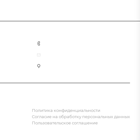
8 (800) 555-90-64
zakaz@gazkompl.ru
г. Москва, 2-й Смоленский переулок, 1/4
Политика конфиденциальности
Согласие на обработку персональных данных
Пользовательское соглашение