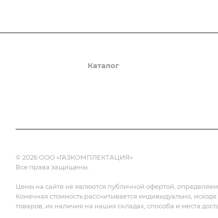
О компании
Каталог
Доставка и оплата
© 2026 ООО «ГАЗКОМПЛЕКТАЦИЯ»
Все права защищены.
Цены на сайте не являются публичной офертой, определяемой
Конечная стоимость рассчитывается индивидуально, исходя
товаров, их наличия на наших складах, способа и места дост