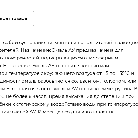
врат товара
ет собой суспензию пигментов и наполнителей в алкидно
рителей. Назначение: Эмаль АУ предназначена для
ых поверхностей, подвергающихся атмосферным
 Нанесение: Эмаль АУ наносится кистью или
при температуре окружающего воздуха от +5 до +35°C и
димости эмаль разбавляется сольвентом, толуолом, или
и Условная вязкость эмалей АУ по вискозиметру типа В
°C не более 6 часов. Время высыхания до степени 3 при
плёнки к статическому воздействию воды при температур
ения эмалей АУ 12 месяцев со дня изготовления.