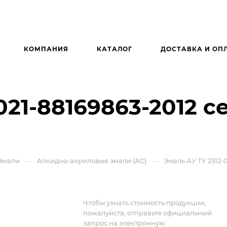
КОМПАНИЯ
КАТАЛОГ
ДОСТАВКА И ОП
021-88169863-2012 
—
—
Эмали
Алкидно-акриловые эмали (АС)
Эмаль АУ ТУ 2312-
Чтобы узнать стоимость продукции,
пожалуйста, отправьте официальный
запрос на электронную