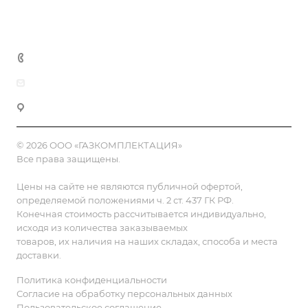
Полезная информация
Контакты
8 (800) 555-90-64
zakaz@gazkompl.ru
г. Москва, 2-й Смоленский переулок, 1/4
© 2026 ООО «ГАЗКОМПЛЕКТАЦИЯ»
Все права защищены.
Цены на сайте не являются публичной офертой,
определяемой положениями ч. 2 ст. 437 ГК РФ.
Конечная стоимость рассчитывается индивидуально,
исходя из количества заказываемых
товаров, их наличия на наших складах, способа и места
доставки.
Политика конфиденциальности
Согласие на обработку персональных данных
Пользовательское соглашение