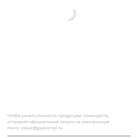
Чтобы узнать стоимость продукции, пожалуйста,
отправьте официальный запрос на электронную
почту:
zakaz@gazkompl.ru