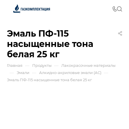
Эмаль ПФ-115
насыщенные тона
белая 25 кг
—
—
Главная
Продукты
Лакокрасочные материалы
—
—
—
Эмали
Алкидно-акриловые эмали (АС)
Эмаль ПФ-115 насыщенные тона белая 25 кг