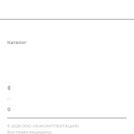
О компании
Каталог
Доставка и оплата
Полезная информация
Контакты
8 (800) 555-90-64
zakaz@gazkompl.ru
г. Москва, 2-й Смоленский переулок, 1/4
© 2026 ООО «ГАЗКОМПЛЕКТАЦИЯ»
Все права защищены.