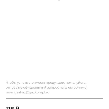
Чтобы узнать стоимость продукции, пожалуйста,
отправьте официальный запрос на электронную
почту:
zakaz@gazkompl.ru
118 ₽