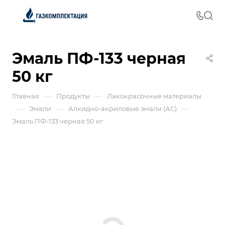
Эмаль ПФ-133 черная
50 кг
—
—
Главная
Продукты
Лакокрасочные материалы
—
—
—
Эмали
Алкидно-акриловые эмали (АС)
Эмаль ПФ-133 черная 50 кг