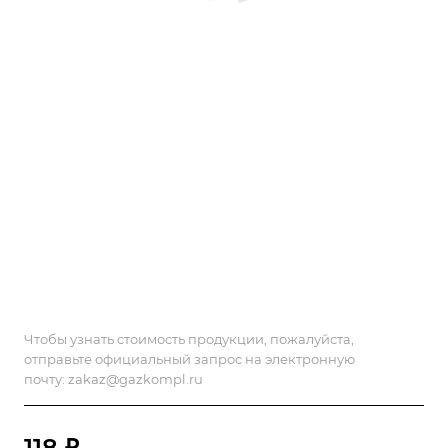
Чтобы узнать стоимость продукции, пожалуйста,
отправьте официальный запрос на электронную
почту:
zakaz@gazkompl.ru
118 ₽