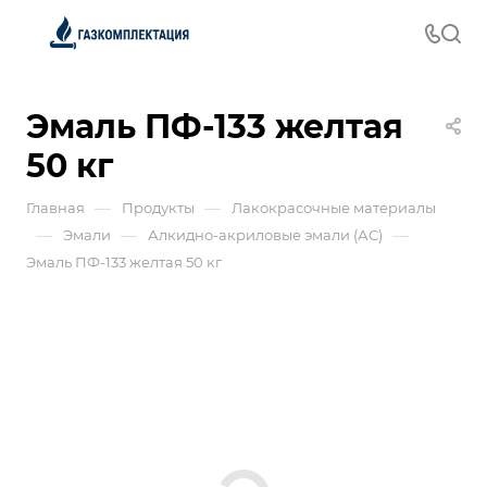
Эмаль ПФ-133 желтая
50 кг
—
—
Главная
Продукты
Лакокрасочные материалы
—
—
—
Эмали
Алкидно-акриловые эмали (АС)
Эмаль ПФ-133 желтая 50 кг