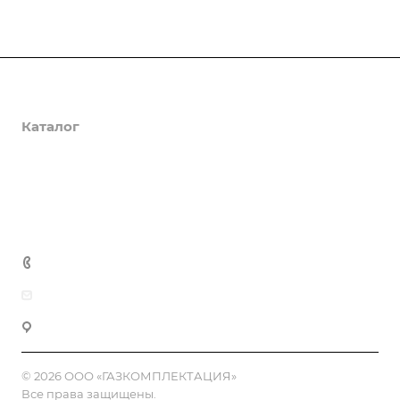
О компании
Каталог
Доставка и оплата
Полезная информация
Контакты
8 (800) 555-90-64
zakaz@gazkompl.ru
г. Москва, 2-й Смоленский переулок, 1/4
© 2026 ООО «ГАЗКОМПЛЕКТАЦИЯ»
Все права защищены.